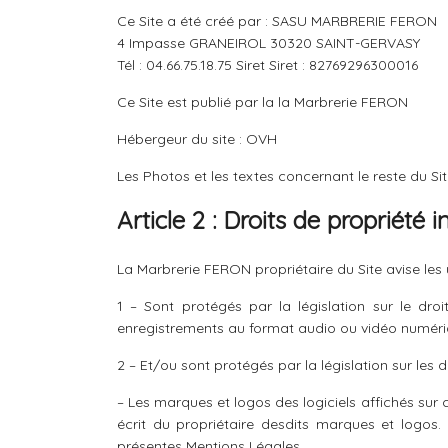
Ce Site a été créé par : SASU MARBRERIE FERON
4 Impasse GRANEIROL 30320 SAINT-GERVASY
Tél : 04.66.75.18.75 Siret Siret : 82769296300016
Ce Site est publié par la la Marbrerie FERON
Hébergeur du site : OVH
Les Photos et les textes concernant le reste du Si
Article 2 : Droits de propriété in
La Marbrerie FERON propriétaire du Site avise les 
1 – Sont protégés par la législation sur le dr
enregistrements au format audio ou vidéo numéri
2 – Et/ou sont protégés par la législation sur les
– Les marques et logos des logiciels affichés sur c
écrit du propriétaire desdits marques et logos
présentes Mentions Légales.