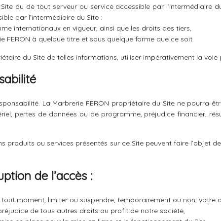
 Site ou de tout serveur ou service accessible par l’intermédiaire 
ble par l’intermédiaire du Site :
e internationaux en vigueur, ainsi que les droits des tiers,
rie FERON à quelque titre et sous quelque forme que ce soit.
aire du Site de telles informations, utiliser impérativement la voie 
sabilité
e responsabilité. La Marbrerie FERON propriétaire du Site ne pourra
iel, pertes de données ou de programme, préjudice financier, résulta
ins produits ou services présentés sur ce Site peuvent faire l’objet de
uption de l’accès :
 tout moment, limiter ou suspendre, temporairement ou non, votre a
préjudice de tous autres droits au profit de notre société,