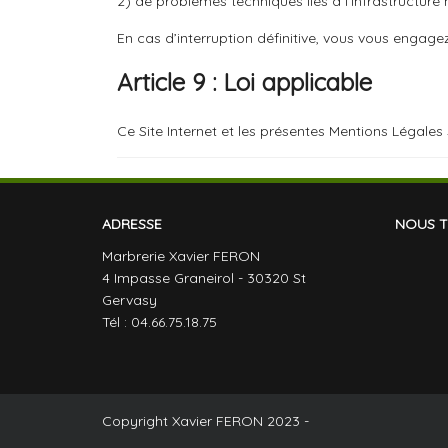
2) de problèmes techniques liés à l’infrastructure 
En cas d’interruption définitive, vous vous engage
Article 9 : Loi applicable
Ce Site Internet et les présentes Mentions Légales s
ADRESSE
NOUS 
Marbrerie Xavier FERON
4 Impasse Graneirol - 30320 St
Gervasy
Tél : 04.66.75.18.75
Copyright Xavier FERON 2023 -