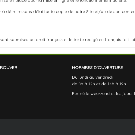
mise en place pour la mise en ligne et le fonctionnement du Site.
z à détruire sans délai toute copie de notre Site et/ou de son conten
ont soumises au droit français et le texte rédigé en français fait foi
TROUVER
HORAIRES D'OUVERTURE
Du lundi au vendredi
de 8h à 12h et de 14h à 19h
Fermé le week-end et les jours f