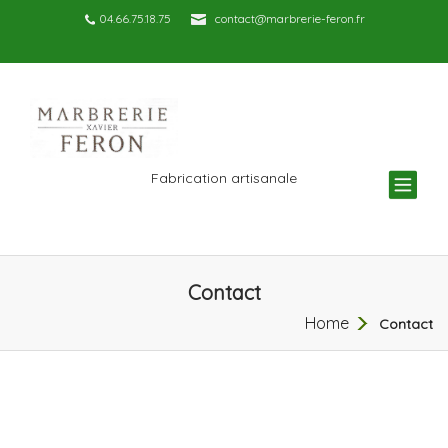
04.66.75.18.75
contact@marbrerie-feron.fr
TOG
Fabrication artisanale
NAV
Contact
Home
Contact