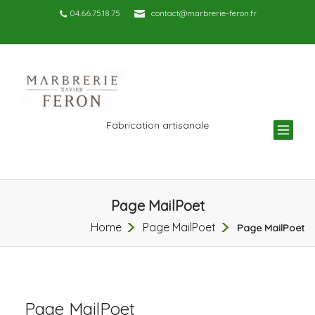
04.66.75.18.75
contact@marbrerie-feron.fr
TOG
Fabrication artisanale
NAV
Page MailPoet
Home
Page MailPoet
Page MailPoet
Page MailPoet