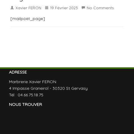
Xavier FERON
19 Février 2023
No Comments
[mailpoet_page]
ADRESSE
Marbrerie Xavier FERON
4 Impasse Graneirol - 30320 St Gervasy
Tél : 04.66.75.18.75
NOUS TROUVER